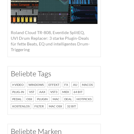
Roland Cloud TR-808, Eventide SplitEQ,
UVI Drum Replacer: 3 starke Plugin-Deals
für fette Beats, EQ und intelligentes Drum-
Triggering
Beliebte Tags
VIDEO
WINDOWS
EFFEKT
FX
AU
MACOS
PLUG-IN
VST
AAX
VST3
MIDI
64 BIT
PEDAL
OSX
PLUGIN
MAC
DEAL
HOTPICKS
KOSTENLOS
FILTER
MAC OSX
32 BIT
Beliebte Marken