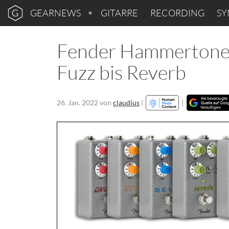
GEARNEWS
GITARRE
RECORDING
SY
Fender Hammertone: 
Fuzz bis Reverb
26. Jan. 2022
von
claudius
|
|