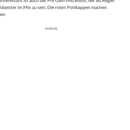
interessant ist auch der Pre Gain Mid Boost, der als Regler
präsenter im Mix zu sein. Die roten Potikappen machen
er.
ANZEIGE