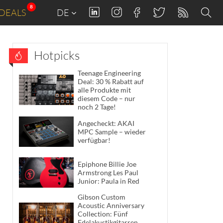
8
DEALS
DE
Hotpicks
Teenage Engineering
Deal: 30 % Rabatt auf
alle Produkte mit
diesem Code – nur
noch 2 Tage!
Angecheckt: AKAI
MPC Sample – wieder
verfügbar!
Epiphone Billie Joe
Armstrong Les Paul
Junior: Paula in Red
Gibson Custom
Acoustic Anniversary
Collection: Fünf
Edelakustikgitarren