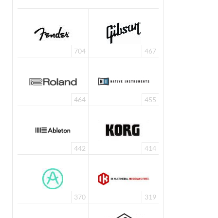
704
467
464
455
442
414
370
319