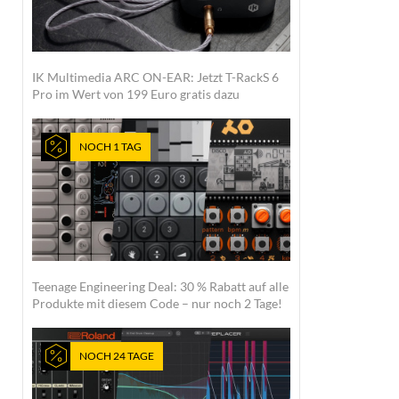
IK Multimedia ARC ON-EAR: Jetzt T-RackS 6
Pro im Wert von 199 Euro gratis dazu
NOCH 1 TAG
Teenage Engineering Deal: 30 % Rabatt auf alle
Produkte mit diesem Code – nur noch 2 Tage!
NOCH 24 TAGE