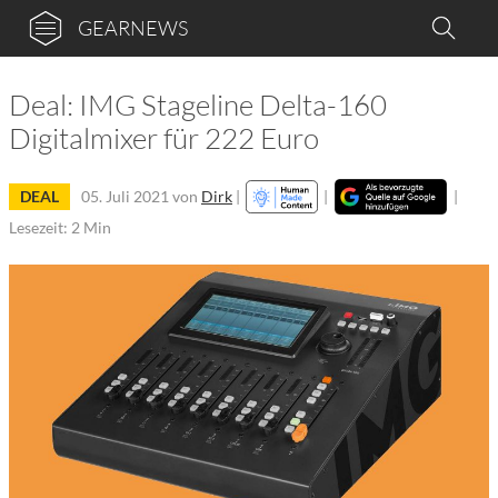
GEARNEWS
Deal: IMG Stageline Delta-160
Digitalmixer für 222 Euro
DEAL
05. Juli 2021
von
Dirk
|
|
|
Lesezeit: 2 Min