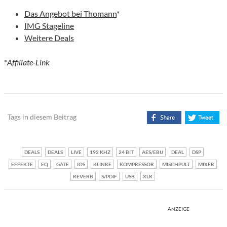
Das Angebot bei Thomann
*
IMG Stageline
Weitere Deals
*
Affiliate-Link
Tags in diesem Beitrag
DEALS
DEALS
LIVE
192 KHZ
24 BIT
AES/EBU
DEAL
DSP
EFFEKTE
EQ
GATE
IOS
KLINKE
KOMPRESSOR
MISCHPULT
MIXER
REVERB
S/PDIF
USB
XLR
ANZEIGE