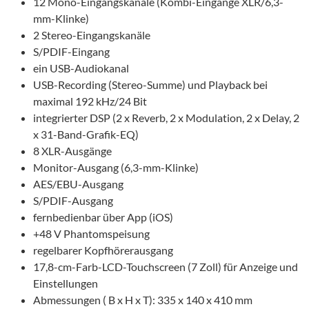
12 Mono-Eingangskanäle (Kombi-Eingänge XLR/6,3-
mm-Klinke)
2 Stereo-Eingangskanäle
S/PDIF-Eingang
ein USB-Audiokanal
USB-Recording (Stereo-Summe) und Playback bei
maximal 192 kHz/24 Bit
integrierter DSP (2 x Reverb, 2 x Modulation, 2 x Delay, 2
x 31-Band-Grafik-EQ)
8 XLR-Ausgänge
Monitor-Ausgang (6,3-mm-Klinke)
AES/EBU-Ausgang
S/PDIF-Ausgang
fernbedienbar über App (iOS)
+48 V Phantomspeisung
regelbarer Kopfhörerausgang
17,8-cm-Farb-LCD-Touchscreen (7 Zoll) für Anzeige und
Einstellungen
Abmessungen ( B x H x T): 335 x 140 x 410 mm