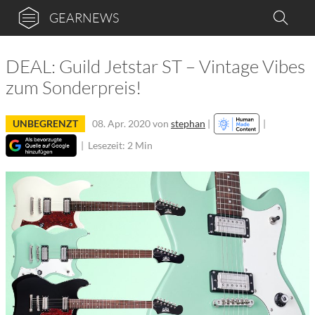
GEARNEWS
DEAL: Guild Jetstar ST – Vintage Vibes
zum Sonderpreis!
UNBEGRENZT
08. Apr. 2020
von
stephan
|
|
|
Lesezeit: 2 Min