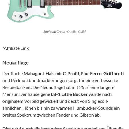
Seafoam Green ·
Quelle: Guild
*Affiliate Link
Neuauflage
Der flache
Mahagoni-Hals mit C-Profil
,
Pau-Ferro-Griffbrett
und Perlmuttbundmarkierungen sorgt für eine verbesserte
Bespielbarkeit. Die Neuauflage hat mit 25,5″ eine längere
Mensur. Der hauseigene
LB-1 Little Bucker
wurde nach
originalem Vorbild gewickelt und deckt von Singlecoil-
ähnlichen Höhen bis hin zu warmen Humbucker-Sounds ein
breites Spektrum zwischen Fender und Gibson ab.
Dies wird durch die besondere Schaltung ermöglicht. Über die