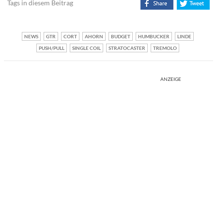
Tags in diesem Beitrag
NEWS
GTR
CORT
AHORN
BUDGET
HUMBUCKER
LINDE
PUSH/PULL
SINGLE COIL
STRATOCASTER
TREMOLO
ANZEIGE