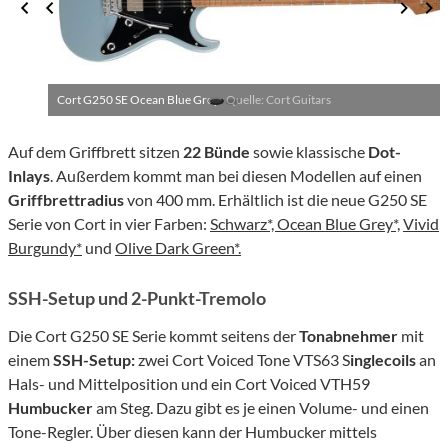
Cort G250 SE Ocean Blue Grey ·
Quelle: Cort Guitars
Auf dem Griffbrett sitzen
22 Bünde
sowie klassische
Dot-
Inlays
. Außerdem kommt man bei diesen Modellen auf einen
Griffbrettradius
von 400 mm. Erhältlich ist die neue G250 SE
Serie von Cort in vier Farben:
Schwarz*,
Ocean Blue Grey*,
Vivid
Burgundy*
und
Olive Dark Green*.
SSH-Setup und 2-Punkt-Tremolo
Die Cort G250 SE Serie kommt seitens der
Tonabnehmer
mit
einem
SSH-Setup:
zwei Cort Voiced Tone VTS63 S
inglecoils
an
Hals- und Mittelposition und ein Cort Voiced VTH59
Humbucker
am Steg. Dazu gibt es je einen Volume- und einen
Tone-Regler. Über diesen kann der Humbucker mittels