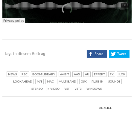
Tags in diesem Beitrag
NEWS
REC
BOOM LIBRARY
64 BIT
AAX
AU
EFFEKT
FX
ILOK
LOOKAHEAD
M/S
MAC
MULTIBAND
OSX
PLUG-IN
SOUNDS
STEREO
VIDEO
VST
VST3
WINDOWS
ANZEIGE