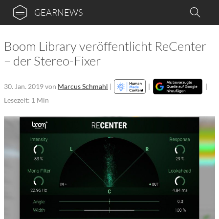
GEARNEWS
Boom Library veröffentlicht ReCenter
– der Stereo-Fixer
30. Jan. 2019
von
Marcus Schmahl
|
|
|
Lesezeit: 1 Min