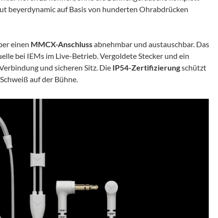
t beyerdynamic auf Basis von hunderten Ohrabdrücken
ber einen
MMCX-Anschluss
abnehmbar und austauschbar. Das
uelle bei IEMs im Live-Betrieb. Vergoldete Stecker und ein
 Verbindung und sicheren Sitz. Die
IP54-Zertifizierung
schützt
 Schweiß auf der Bühne.