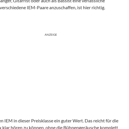
änger, Gitarrist oder auch als Bassist eine verlässliche
verschiedene IEM-Paare anzuschaffen, ist hier richtig.
ANZEIGE
en IEM in dieser Preisklasse ein guter Wert. Das reicht für die
 klar hören zu können, ohne die Bühnengeräusche komplett