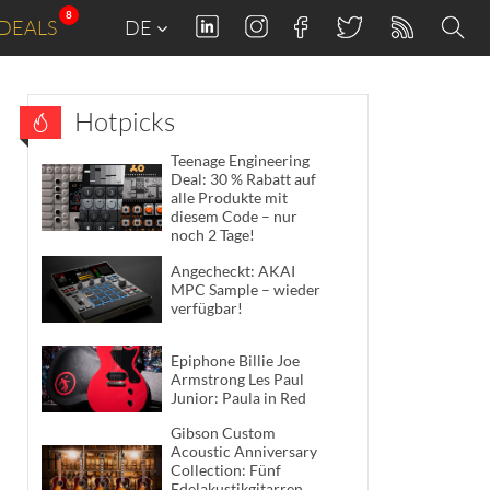
8
DEALS
DE
Hotpicks
Teenage Engineering
Deal: 30 % Rabatt auf
alle Produkte mit
diesem Code – nur
noch 2 Tage!
Angecheckt: AKAI
MPC Sample – wieder
verfügbar!
Epiphone Billie Joe
Armstrong Les Paul
Junior: Paula in Red
Gibson Custom
Acoustic Anniversary
Collection: Fünf
Edelakustikgitarren