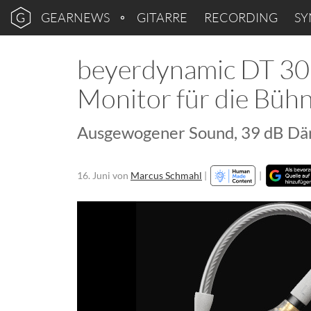
GEARNEWS
GITARRE
RECORDING
SY
beyerdynamic DT 30 I
Monitor für die Bühn
Ausgewogener Sound, 39 dB Däm
16. Juni
von
Marcus Schmahl
|
|