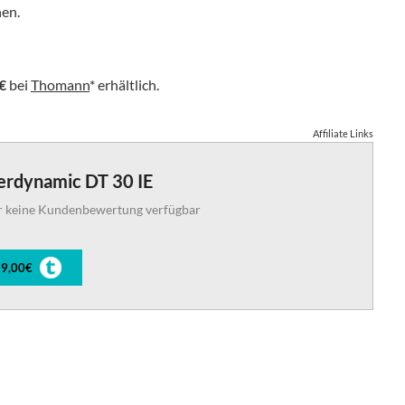
hen.
€
bei
Thomann
* erhältlich.
Affiliate Links
erdynamic DT 30 IE
r keine Kundenbewertung verfügbar
9,00€