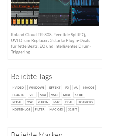
Roland Cloud TR-808, Eventide SplitEQ,
UVI Drum Replacer: 3 starke Plugin-Deals
für fette Beats, EQ und intelligentes Drum-
Triggering
Beliebte Tags
VIDEO
WINDOWS
EFFEKT
FX
AU
MACOS
PLUG-IN
VST
AAX
VST3
MIDI
64 BIT
PEDAL
OSX
PLUGIN
MAC
DEAL
HOTPICKS
KOSTENLOS
FILTER
MAC OSX
32 BIT
Beliebte Marken