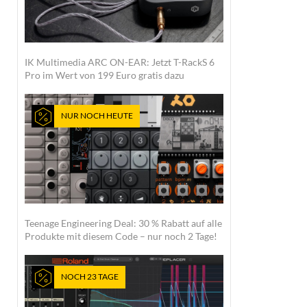
IK Multimedia ARC ON-EAR: Jetzt T-RackS 6
Pro im Wert von 199 Euro gratis dazu
NUR NOCH HEUTE
Teenage Engineering Deal: 30 % Rabatt auf alle
Produkte mit diesem Code – nur noch 2 Tage!
NOCH 23 TAGE