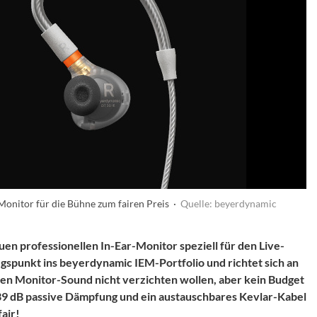
Monitor für die Bühne zum fairen Preis ·
Quelle: beyerdynamic
en professionellen In-Ear-Monitor speziell für den Live-
tiegspunkt ins beyerdynamic IEM-Portfolio und richtet sich an
hen Monitor-Sound nicht verzichten wollen, aber kein Budget
 39 dB passive Dämpfung und ein austauschbares Kevlar-Kabel
air!