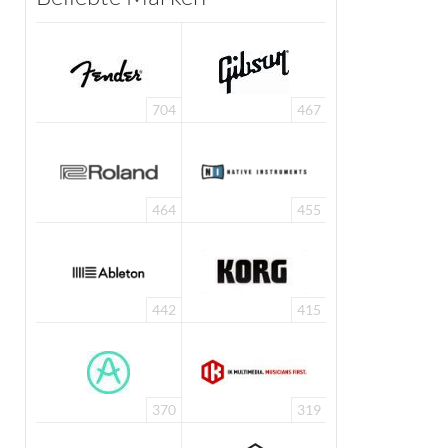
704
467
464
455
442
415
370
319