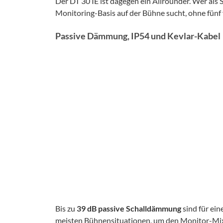
Der DT 30 IE ist dagegen ein Allrounder. Wer als S
Monitoring-Basis auf der Bühne sucht, ohne fünf 
Passive Dämmung, IP54 und Kevlar-Kabel
Bis zu
39 dB passive Schalldämmung
sind für ein
meisten Bühnensituationen, um den Monitor-Mix