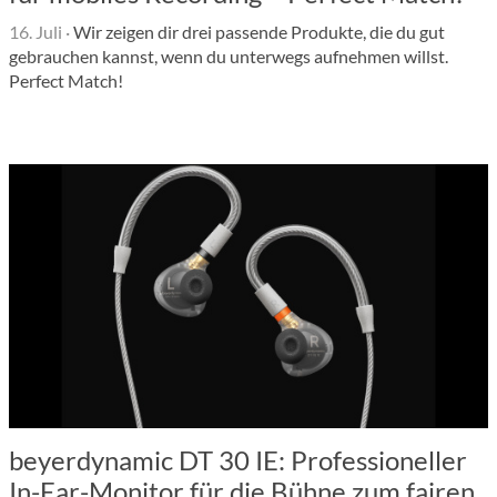
16. Juli
·
Wir zeigen dir drei passende Produkte, die du gut
gebrauchen kannst, wenn du unterwegs aufnehmen willst.
Perfect Match!
beyerdynamic DT 30 IE: Professioneller
In-Ear-Monitor für die Bühne zum fairen