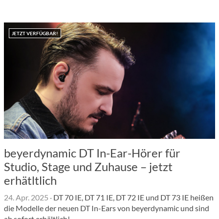
JETZT VERFÜGBAR!
beyerdynamic DT In-Ear-Hörer für
Studio, Stage und Zuhause – jetzt
erhätltlich
24. Apr. 2025
·
DT 70 IE, DT 71 IE, DT 72 IE und DT 73 IE heißen
die Modelle der neuen DT In-Ears von beyerdynamic und sind
ab sofort erhältlich!