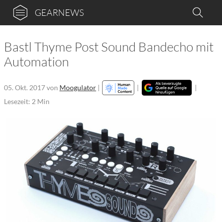
GEARNEWS
Bastl Thyme Post Sound Bandecho mit
Automation
05. Okt. 2017
von
Moogulator
|
|
|
Lesezeit: 2 Min