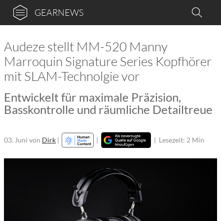
GEARNEWS
Audeze stellt MM-520 Manny
Marroquin Signature Series Kopfhörer
mit SLAM-Technolgie vor
Entwickelt für maximale Präzision,
Basskontrolle und räumliche Detailtreue
03. Juni
von
Dirk
|
|
|
Lesezeit: 2 Min