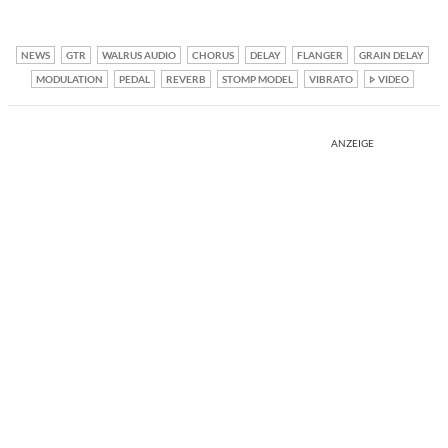
NEWS
GTR
WALRUS AUDIO
CHORUS
DELAY
FLANGER
GRAIN DELAY
MODULATION
PEDAL
REVERB
STOMP MODEL
VIBRATO
VIDEO
ANZEIGE