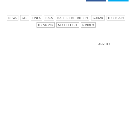
NEWS
GTR
LINE6
BASS
BATTERIEBETRIEBEN
GUITAR
HIGH GAIN
HX STOMP
MULTIEFFEKT
VIDEO
ANZEIGE