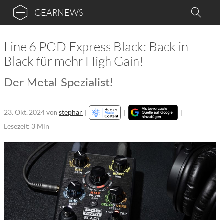
GEARNEWS
Line 6 POD Express Black: Back in
Black für mehr High Gain!
Der Metal-Spezialist!
23. Okt. 2024
von
stephan
|
|
|
Lesezeit: 3 Min