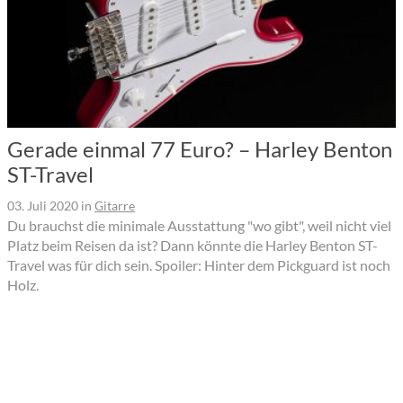
Gerade einmal 77 Euro? – Harley Benton
ST-Travel
03. Juli 2020
in
Gitarre
Du brauchst die minimale Ausstattung "wo gibt", weil nicht viel
Platz beim Reisen da ist? Dann könnte die Harley Benton ST-
Travel was für dich sein. Spoiler: Hinter dem Pickguard ist noch
Holz.