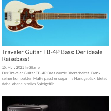
Traveler Guitar TB-4P Bass: Der ideale
Reisebass!
15. März 2021
in
Gitarre
Der Traveler Guitar TB-4P Bass wurde überarbeitet! Dank
seiner kompakten Maße passt er sogar ins Handgepäck, bietet
dabei aber ein tolles Spielgefühl.