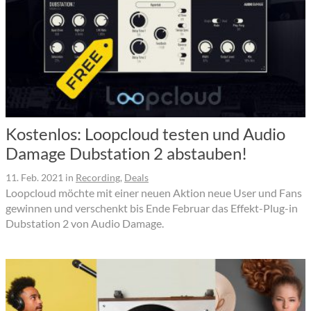
Kostenlos: Loopcloud testen und Audio
Damage Dubstation 2 abstauben!
11. Feb. 2021
in
Recording
,
Deals
Loopcloud möchte mit einer neuen Aktion neue User und Fans
gewinnen und verschenkt bis Ende Februar das Effekt-Plug-in
Dubstation 2 von Audio Damage.