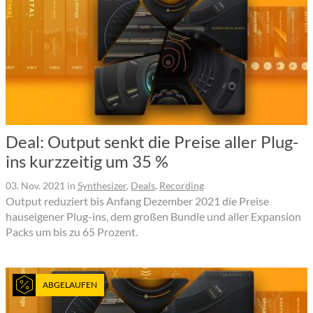
Deal: Output senkt die Preise aller Plug-
ins kurzzeitig um 35 %
03. Nov. 2021
in
Synthesizer
,
Deals
,
Recording
Output reduziert bis Anfang Dezember 2021 die Preise
hauseigener Plug-ins, dem großen Bundle und aller Expansion
Packs um bis zu 65 Prozent.
ABGELAUFEN