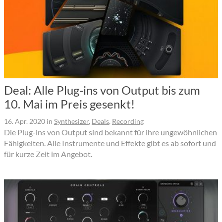
Deal: Alle Plug-ins von Output bis zum
10. Mai im Preis gesenkt!
16. Apr. 2020
in
Synthesizer
,
Deals
,
Recording
Die Plug-ins von Output sind bekannt für ihre ungewöhnlichen
Fähigkeiten. Alle Instrumente und Effekte gibt es ab sofort und
für kurze Zeit im Angebot.