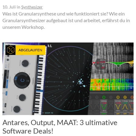
10. Juli
in
Synthesizer
Was ist Granularsynthese und wie funktioniert sie? Wie ein
Granularsynthesizer aufgebaut ist und arbeitet, erfährst du in
unserem Workshop.
ABGELAUFEN
Antares, Output, MAAT: 3 ultimative
Software Deals!