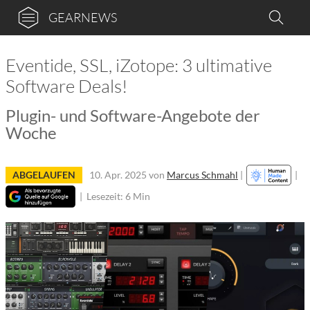
GEARNEWS
Eventide, SSL, iZotope: 3 ultimative
Software Deals!
Plugin- und Software-Angebote der
Woche
ABGELAUFEN
10. Apr. 2025
von
Marcus Schmahl
|
|
|
Lesezeit: 6 Min