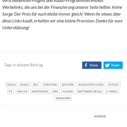
verschiedensten Plugins und Audio-Programmen enthält
Werbelinks, die uns bei der Finanzierung unserer Seite helfen. Keine
Sorge: Der Preis für euch bleibt immer gleich! Wenn ihr etwas über
diese Links kauft, erhalten wir eine kleine Provision. Danke für eure
Unterstützung!
Tags in diesem Beitrag
DEALS
DEALS
REC
EVENTIDE
IZOTOPE
SOLID STATE LOGIC
EFFEKT
FX
MACOS
MASTERING
MIX
PLUGIN
SOFTWARE DEALS
VIDEO
WINDOWS
ANZEIGE