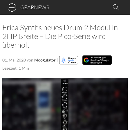
GEARNEWS
Erica Synths neues Drum 2 Modul in
2HP Breite – Die Pico-Serie wird
überholt
01. Mai 2020
von
Moogulator
|
|
|
Lesezeit: 1 Min