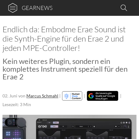
GEARNEWS
Endlich da: Embodme Erae Sound ist
die Synth-Engine für den Erae 2 und
jeden MPE-Controller!
Kein weiteres Plugin, sondern ein
komplettes Instrument speziell für den
Erae 2
02. Juni
von
Marcus Schmahl
|
|
|
Lesezeit: 3 Min