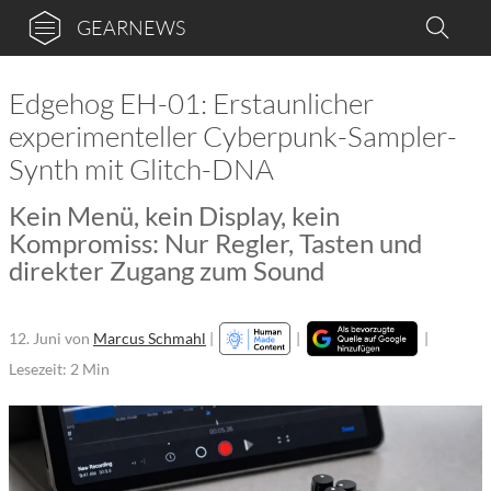
GEARNEWS
Edgehog EH-01: Erstaunlicher
experimenteller Cyberpunk-Sampler-
Synth mit Glitch-DNA
Kein Menü, kein Display, kein
Kompromiss: Nur Regler, Tasten und
direkter Zugang zum Sound
12. Juni
von
Marcus Schmahl
|
|
|
Lesezeit: 2 Min