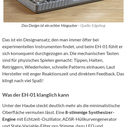
Das Design ist ein echter Hingucker ·
Quelle: Edgehog
Das ist ein Designansatz, den man immer öfter bei
experimentellen Instrumenten findet, und beim EH-01 fühlt er
sich konsequent durchgezogen an. Die mechanischen Tasten
sind für physisches Spielen gemacht: Tippen, Halten,
Retriggern, Wiederholen, schnelle Patterns einhauen. Laut
Hersteller mit enger Reaktionszeit und direktem Feedback. Das
klingt nach viel Spaß!
Was der EH-01 klanglich kann
Unter der Haube steckt deutlich mehr als die minimalistische
Oberfläche vermuten lässt. Eine
8-stimmige Synthesizer-
Engine
mit Echtzeit-Oszillator, ADSR-Hüllkurvengenerator
und State-Variable-Filter pro Stimme, dazu LFO und