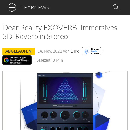
GEARNEWS
Dear Reality EXOVERB: Immersives
3D-Reverb in Stereo
ABGELAUFEN
14. Nov. 2022
von
Dirk
|
|
|
Lesezeit: 3 Min