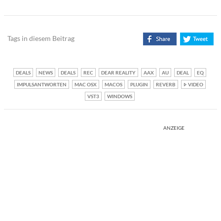
Tags in diesem Beitrag
DEALS
NEWS
DEALS
REC
DEAR REALITY
AAX
AU
DEAL
EQ
IMPULSANTWORTEN
MAC OSX
MACOS
PLUGIN
REVERB
VIDEO
VST3
WINDOWS
ANZEIGE