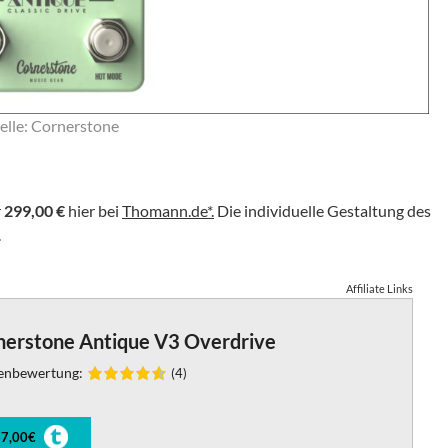
lle: Cornerstone
r
299,00 €
hier bei
Thomann.de*.
Die individuelle Gestaltung des
.
Affiliate Links
nerstone Antique V3 Overdrive
enbewertung:
(4)
7,00€