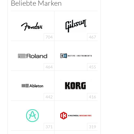
Beliebte Marken
704
467
464
455
442
416
371
319