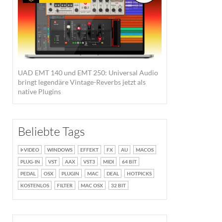
UAD EMT 140 und EMT 250: Universal Audio
bringt legendäre Vintage-Reverbs jetzt als
native Plugins
Beliebte Tags
VIDEO
WINDOWS
EFFEKT
FX
AU
MACOS
PLUG-IN
VST
AAX
VST3
MIDI
64 BIT
PEDAL
OSX
PLUGIN
MAC
DEAL
HOTPICKS
KOSTENLOS
FILTER
MAC OSX
32 BIT