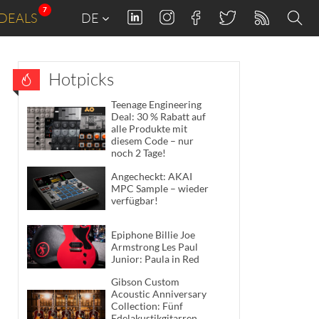
7
DEALS
DE
Hotpicks
Teenage Engineering
Deal: 30 % Rabatt auf
alle Produkte mit
diesem Code – nur
noch 2 Tage!
Angecheckt: AKAI
MPC Sample – wieder
verfügbar!
Epiphone Billie Joe
Armstrong Les Paul
Junior: Paula in Red
Gibson Custom
Acoustic Anniversary
Collection: Fünf
Edelakustikgitarren