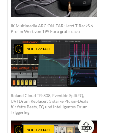
IK Multimedia ARC ON-EAR: Jetzt T-RackS 6
Pro im Wert von 199 Euro gratis dazu
NOCH 22 TAGE
Roland Cloud TR-808, Eventide SplitEQ,
UVI Drum Replacer: 3 starke Plugin-Deals
für fette Beats, EQ und intelligentes Drum-
Triggering
NOCH 23 TAGE