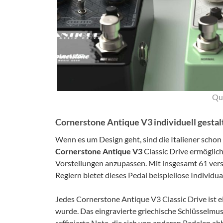
Que
Cornerstone Antique V3 individuell gestal
Wenn es um Design geht, sind die Italiener scho
Cornerstone Antique V3
Classic Drive ermöglich
Vorstellungen anzupassen. Mit insgesamt 61 ver
Reglern bietet dieses Pedal beispiellose Individu
Jedes Cornerstone Antique V3 Classic Drive ist ei
wurde. Das eingravierte griechische Schlüsselmus
raffinierte Note, die sich von anderen Pedalen ab