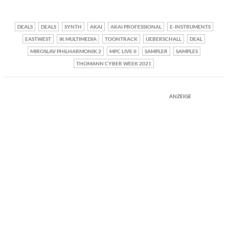
DEALS
DEALS
SYNTH
AKAI
AKAI PROFESSIONAL
E-INSTRUMENTS
EASTWEST
IK MULTIMEDIA
TOONTRACK
UEBERSCHALL
DEAL
MIROSLAV PHILHARMONIK 2
MPC LIVE II
SAMPLER
SAMPLES
THOMANN CYBER WEEK 2021
ANZEIGE