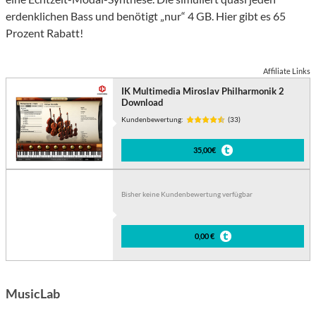
erdenklichen Bass und benötigt „nur“ 4 GB. Hier gibt es 65
Prozent Rabatt!
Affiliate Links
IK Multimedia Miroslav Philharmonik 2
Download
Kundenbewertung:
(33)
35,00€
Bisher keine Kundenbewertung verfügbar
0,00 €
MusicLab