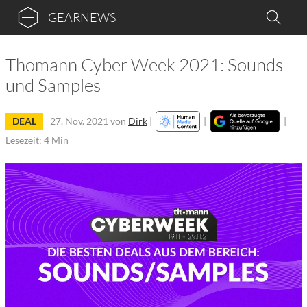
GEARNEWS
Thomann Cyber Week 2021: Sounds
und Samples
DEAL
27. Nov. 2021
von
Dirk
|
|
|
Lesezeit: 4 Min