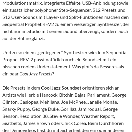
Modulationsmatrix, integrierte Effekte, USB-Anbindung sowie
ein zusätzlicher polyphoner Step-Sequencer. 512 Presets und
512 User-Sounds mit Layer- und Split-Funktionen machen den
Sequential Prophet REV2 zu einem vielseitigen Synthesizer, der
nicht nur im Studio mit seinem Sound überzeugt, sondern auch
auf der Bühne glänzt.
Und zu so einem „gediegenen“ Synthesizer wie dem Sequential
Prophet REV-2 passt natürlich auch ein Soundset mit ein
bisschen coolem Understatement. Was gibt’s da Besseres als
ein paar
Cool Jazz Presets
?
Die Presets in dem
Cool Jazz Soundset
orientieren sich an
Artists wie Herbie Hancock, Bitchin Bajas, Parliament, George
Clinton, Casiopea, Mehliana, Joe McPhee, Janelle Monáe,
Snarky Puppy, George Duke, Gorillaz, Jamiroquai, George
Benson, Resolution 88, Stevie Wonder, Weather Report,
Seatbelts, James Brown oder Chick Corea. Beim Durchhören
des Demovideos hast du mit Sicherheit den ein oder anderen