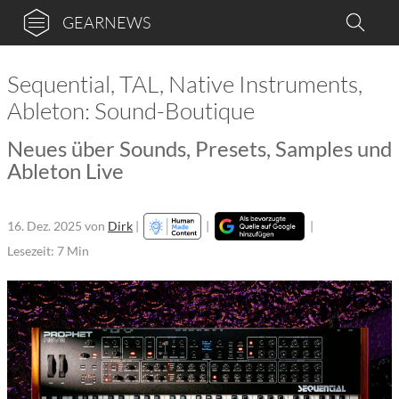
GEARNEWS
Sequential, TAL, Native Instruments,
Ableton: Sound-Boutique
Neues über Sounds, Presets, Samples und
Ableton Live
16. Dez. 2025
von
Dirk
|
|
|
Lesezeit: 7 Min