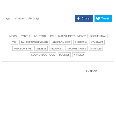
Tags in diesem Beitrag
NEWS
SYNTH
ABLETON
DSI
NATIVE INSTRUMENTS
SEQUENTIAL
TAL
TAL SOFTWARE GMBH
ABLETON LIVE
JUPITER 8
KONTAKT
MAX FOR LIVE
PRESETS
PROPHET
PROPHET REV2
SAMPLES
SOUND-BOUTIQUE
SOUNDS
VIDEO
ANZEIGE