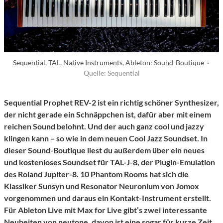
Sequential, TAL, Native Instruments, Ableton: Sound-Boutique ·
Quelle: Sequential
Sequential Prophet REV-2 ist ein richtig schöner Synthesizer,
der nicht gerade ein Schnäppchen ist, dafür aber mit einem
reichen Sound belohnt. Und der auch ganz cool und jazzy
klingen kann – so wie in dem neuen Cool Jazz Soundset. In
dieser Sound-Boutique liest du außerdem über ein neues
und kostenloses Soundset für TAL-J-8, der Plugin-Emulation
des Roland Jupiter-8. 10 Phantom Rooms hat sich die
Klassiker Sunsyn und Resonator Neuronium von Jomox
vorgenommen und daraus ein Kontakt-Instrument erstellt.
Für Ableton Live mit Max for Live gibt’s zwei interessante
Neuheiten von neutone, davon ist eine sogar für kurze Zeit