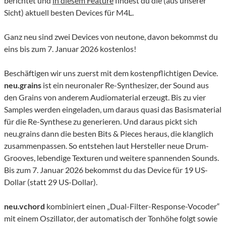
berichtet und
in diesem Feature
findest du die (aus unserer
Sicht) aktuell besten Devices für M4L.
Ganz neu sind zwei Devices von neutone, davon bekommst du
eins bis zum 7. Januar 2026 kostenlos!
Beschäftigen wir uns zuerst mit dem kostenpflichtigen Device.
neu.grains
ist ein neuronaler Re-Synthesizer, der Sound aus
den Grains von anderem Audiomaterial erzeugt. Bis zu vier
Samples werden eingeladen, um daraus quasi das Basismaterial
für die Re-Synthese zu generieren. Und daraus pickt sich
neu.grains dann die besten Bits & Pieces heraus, die klanglich
zusammenpassen. So entstehen laut Hersteller neue Drum-
Grooves, lebendige Texturen und weitere spannenden Sounds.
Bis zum 7. Januar 2026 bekommst du das Device für 19 US-
Dollar (statt 29 US-Dollar).
neu.vchord
kombiniert einen „Dual-Filter-Response-Vocoder“
mit einem Oszillator, der automatisch der Tonhöhe folgt sowie