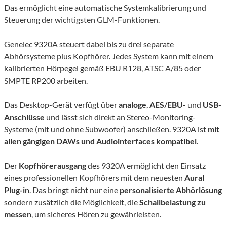
Das
ermöglicht
eine
automatische Systemkalibrierung und
Steuerung der wichtigsten
GLM-Funktionen.
Genelec
9320A
steuert dabei
bis zu drei separate
Abhörsysteme plus Kopfhörer.
J
edes System kann mit einem
kalibrierten Hörpegel gemäß EBU R128, ATSC A/85 oder
SMPTE RP200 arbeiten.
Das Desktop-Gerät verfügt über
analoge
,
AES/EBU-
und
USB-
Anschlüsse
und
lässt sich
direkt an Stereo-Monitoring-
Systeme (mit und ohne Subwoofer) an
schließen.
9320A
ist
mit
allen gängigen DAWs und Audiointerfaces kompatibel
.
Der
Kopfhörerausgang
des 9320A ermöglicht
den Einsatz
eines
professionellen Kopfhörer
s
mit dem neuesten
Aural
Plug-in
.
Das bringt nicht nur eine
personalisierte Abhörlösung
sondern zusätzlich die Möglichkeit, die
Schallbelastung
zu
messen
, um sicheres Hören zu gewährleisten.