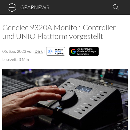
GEARNEWS
Genelec 9320A Monitor-Controller
und UNIO Plattform vorgestellt
05. Sep. 2023
von
Dirk
|
|
|
Lesezeit: 3 Min