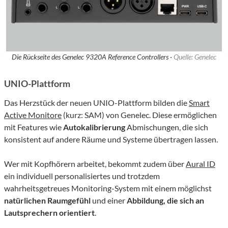
Die Rückseite des Genelec 9320A Reference Controllers ·
Quelle: Genelec
UNIO-Plattform
Das Herzstück der
neuen
UNIO-Plattform
bilden die
Smart
Active Monitore
(kurz: SAM)
von Genelec
. Diese ermöglichen
mit Features wie
Autokalibrierung
Abm
ischungen, die sich
konsistent auf andere Räume und Systeme übertragen
lassen
.
Wer mit
Kopfhörern
arbeitet, bekommt
zudem
über
Aural ID
ein individuell personalisiertes und
trotzdem
wahrheitsgetreues
Monitoring-System
mit einem möglichst
natürlichen Raumgefühl
und
einer
Abbildung, die
sich an
Lautsprechern orientiert
.