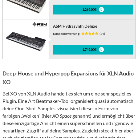
1.269,00€
ASM Hydrasynth Deluxe
Kundenbewertung:
(24)
1.749,00€
Deep-House und Hyperpop Expansions für XLN Audio
XO
Bei XO von XLN Audio handelt es sich um eine sehr spezielles
Plugin. Eine Art Beatmaker-Tool organisiert quasi automatisch
deine One-Shot-Samples, visualisiert diese in Form von
farbigen „Wolken“ (hier
XO Space
genannt) und ermöglicht über
diese einzigartige Ansicht einen superschnellen und irgendwie
neuartigen Zugriff auf deine Samples. Zugleich steckt hier aber
auch ein ziemlich cooler Sequencer drin, um direkt mit dem