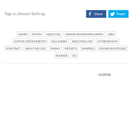
Tags in diesem Beitrag
NEWS
SYNTH
ABLETON
ASHUN SOUND MACHINES
ASM
NATIVE INSTRUMENTS
XLN AUDIO
ABLETON LIVE
HYDRASYNTH
KONTAKT
MAX FOR LIVE
PIANO
PRESETS
SAMPLES
SOUND-BOUTIQUE
SOUNDS
XO
ANZEIGE