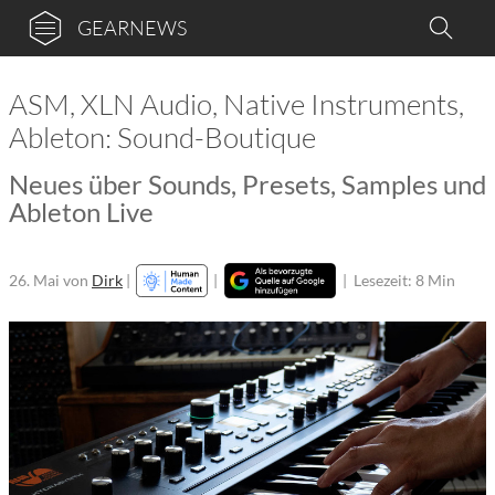
GEARNEWS
ASM, XLN Audio, Native Instruments,
Ableton: Sound-Boutique
Neues über Sounds, Presets, Samples und
Ableton Live
26. Mai
von
Dirk
|
|
|
Lesezeit: 8 Min