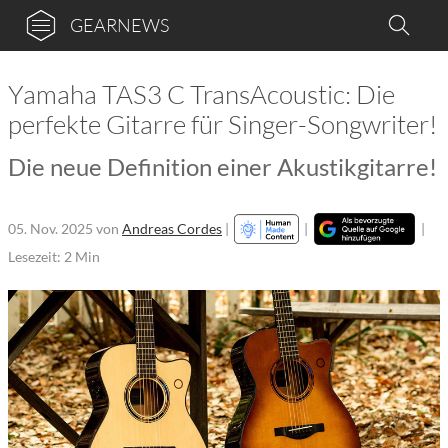
GEARNEWS
Yamaha TAS3 C TransAcoustic: Die
perfekte Gitarre für Singer-Songwriter!
Die neue Definition einer Akustikgitarre!
05. Nov. 2025
von
Andreas Cordes
|
|
|
Lesezeit: 2 Min