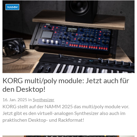
NAMM
KORG multi/poly module: Jetzt auch für
den Desktop!
16. Jan. 2025
in
Synthesizer
KORG stellt auf der NAMM 2025 das multi/poly module vor.
Jetzt gibt es den virtuell-analogen Synthesizer also auch im
praktischen Desktop- und Rackformat!