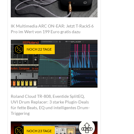
IK Multimedia ARC ON-EAR: Jetzt T-RackS 6
Pro im Wert von 199 Euro gratis dazu
NOCH 22 TAGE
Roland Cloud TR-808, Eventide SplitEQ,
UVI Drum Replacer: 3 starke Plugin-Deals
für fette Beats, EQ und intelligentes Drum-
Triggering
NOCH 23 TAGE