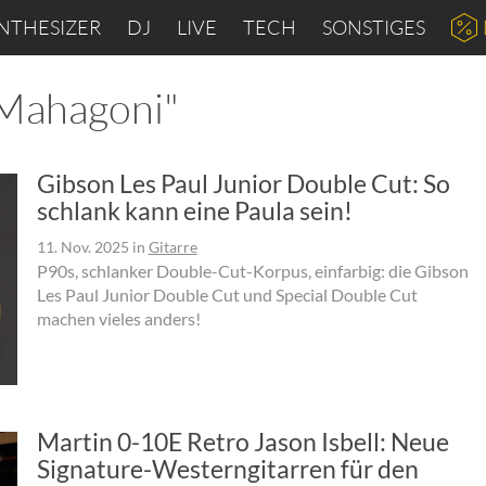
NTHESIZER
DJ
LIVE
TECH
SONSTIGES
"Mahagoni"
Gibson Les Paul Junior Double Cut: So
schlank kann eine Paula sein!
11. Nov. 2025
in
Gitarre
P90s, schlanker Double-Cut-Korpus, einfarbig: die Gibson
Les Paul Junior Double Cut und Special Double Cut
machen vieles anders!
Martin 0-10E Retro Jason Isbell: Neue
Signature-Westerngitarren für den