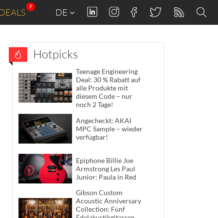
7
DEALS
DE
Hotpicks
Teenage Engineering
Deal: 30 % Rabatt auf
alle Produkte mit
diesem Code – nur
noch 2 Tage!
Angecheckt: AKAI
MPC Sample – wieder
verfügbar!
Epiphone Billie Joe
Armstrong Les Paul
Junior: Paula in Red
Gibson Custom
Acoustic Anniversary
Collection: Fünf
Edelakustikgitarren