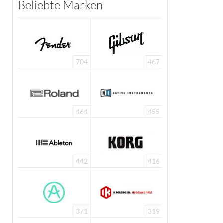
Beliebte Marken
704
467
464
455
442
416
371
319