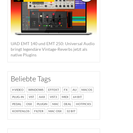
UAD EMT 140 und EMT 250: Universal Audio
bringt legendäre Vintage-Reverbs jetzt als
native Plugins
Beliebte Tags
VIDEO
WINDOWS
EFFEKT
FX
AU
MACOS
PLUG-IN
VST
AAX
VST3
MIDI
64 BIT
PEDAL
OSX
PLUGIN
MAC
DEAL
HOTPICKS
KOSTENLOS
FILTER
MAC OSX
32 BIT