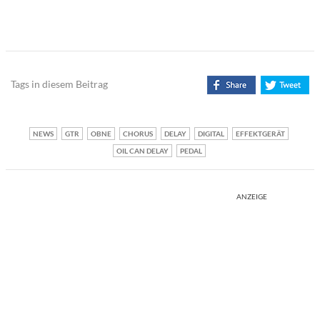
Tags in diesem Beitrag
NEWS
GTR
OBNE
CHORUS
DELAY
DIGITAL
EFFEKTGERÄT
OIL CAN DELAY
PEDAL
ANZEIGE