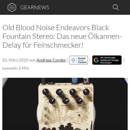
GEARNEWS
Old Blood Noise Endeavors Black
Fountain Stereo: Das neue Ölkannen-
Delay für Feinschmecker!
25. März 2025
von
Andreas Cordes
|
|
|
Lesezeit: 2 Min