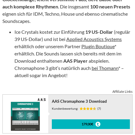
auch komplexe Rhythmen
. Die insgesamt
100 neuen Presets
eignen sich für IDM, Techno, House und ebenso cinematische
Soundscapes.
Ice Crystals kostet zur Einführung
19 US-Dollar
(regulär
39 US-Dollar) und ist bei
Applied Acoustics Systems
erhältlich oder unserem Partner
Plugin Boutique
*
erhältlich. Die Sounds lassen sich bereits mit dem im
Download enthaltenen
AAS Player
abspielen.
Chromaphone 3 gibt‘s natürlich auch
bei Thomann
* –
aktuell sogar im Angebot!
Affiliate Links
AAS Chromaphone 3 Download
Kundenbewertung:
(7)
179,00€