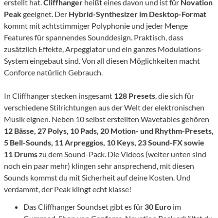
erstellt hat.
Cliffhanger
heißt eines davon und ist für
Novation
Peak
geeignet. Der
Hybrid-Synthesizer im Desktop-Format
kommt mit achtstimmiger Polyphonie und jeder Menge
Features für spannendes Sounddesign. Praktisch, dass
zusätzlich Effekte, Arpeggiator und ein ganzes Modulations-
System eingebaut sind. Von all diesen Möglichkeiten macht
Conforce natürlich Gebrauch.
In Cliffhanger stecken insgesamt
128 Presets
, die sich für
verschiedene Stilrichtungen aus der Welt der elektronischen
Musik eignen. Neben 10 selbst erstellten Wavetables gehören
12 Bässe, 27 Polys, 10 Pads, 20 Motion- und Rhythm-Presets,
5 Bell-Sounds, 11 Arpreggios, 10 Keys, 23 Sound-FX sowie
11 Drums
zu dem Sound-Pack. Die Videos (weiter unten sind
noch ein paar mehr) klingen sehr ansprechend, mit diesen
Sounds kommst du mit Sicherheit auf deine Kosten. Und
verdammt, der Peak klingt echt klasse!
Das Cliffhanger Soundset gibt es für
30 Euro
im