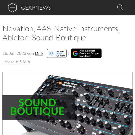
GEARNEWS
Novation, AAS, Native Instruments,
Ableton: Sound-Boutique
18. Juli 2023
von
Dirk
|
|
|
Lesezeit: 5 Min