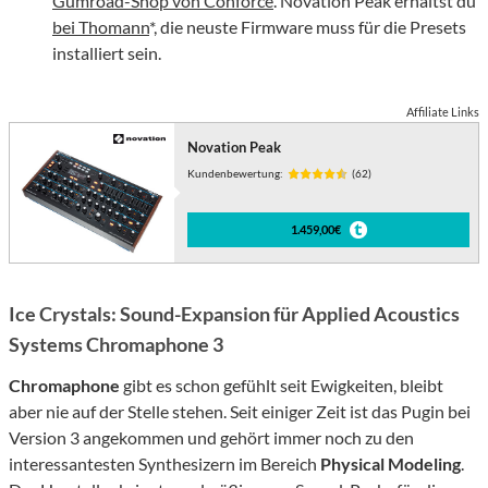
Gumroad-Shop von Conforce
. Novation Peak erhältst du
bei Thomann
*, die neuste Firmware muss für die Presets
installiert sein.
Affiliate Links
Novation Peak
Kundenbewertung:
(62)
1.459,00€
Ice Crystals: Sound-Expansion für Applied Acoustics
Systems Chromaphone 3
Chromaphone
gibt es schon gefühlt seit Ewigkeiten, bleibt
aber nie auf der Stelle stehen. Seit einiger Zeit ist das Pugin bei
Version 3 angekommen und gehört immer noch zu den
interessantesten Synthesizern im Bereich
Physical Modeling
.