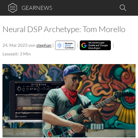
GEARNEWS
Neural DSP Archetype: Tom Morello
24. Mai 2023
von
stephan
|
|
|
Lesezeit: 3 Min