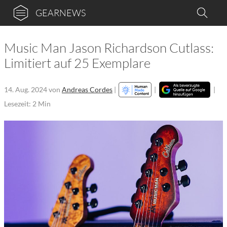
GEARNEWS
Music Man Jason Richardson Cutlass:
Limitiert auf 25 Exemplare
14. Aug. 2024
von
Andreas Cordes
|
|
|
Lesezeit: 2 Min