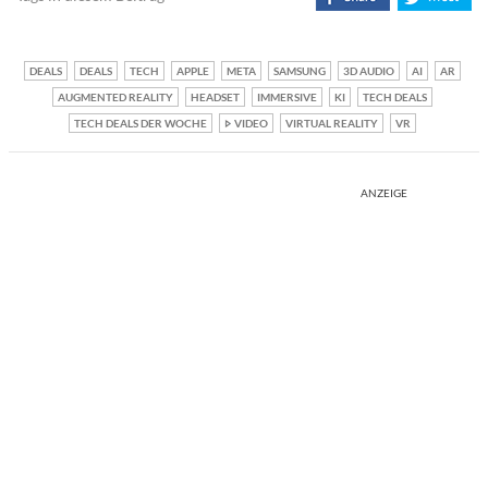
DEALS
DEALS
TECH
APPLE
META
SAMSUNG
3D AUDIO
AI
AR
AUGMENTED REALITY
HEADSET
IMMERSIVE
KI
TECH DEALS
TECH DEALS DER WOCHE
VIDEO
VIRTUAL REALITY
VR
ANZEIGE