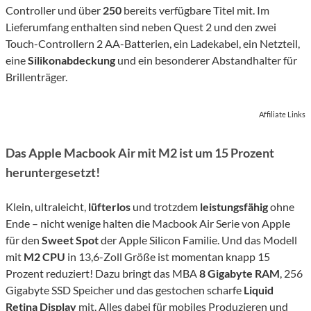
Controller und über
250
bereits verfügbare Titel mit. Im
Lieferumfang enthalten sind neben Quest 2 und den zwei
Touch-Controllern 2 AA-Batterien, ein Ladekabel, ein Netzteil,
eine
Silikonabdeckung
und ein besonderer Abstandhalter für
Brillenträger.
Affiliate Links
Das Apple Macbook Air mit M2 ist um 15 Prozent
heruntergesetzt!
Klein, ultraleicht,
lüfterlos
und trotzdem
leistungsfähig
ohne
Ende – nicht wenige halten die Macbook Air Serie von Apple
für den
Sweet Spot
der Apple Silicon Familie. Und das Modell
mit
M2 CPU
in 13,6-Zoll Größe ist momentan knapp 15
Prozent reduziert! Dazu bringt das MBA
8 Gigabyte RAM
, 256
Gigabyte SSD Speicher und das gestochen scharfe
Liquid
Retina Display
mit. Alles dabei für mobiles Produzieren und