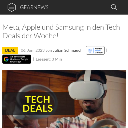
GEARNEWS
Meta, Apple und Samsung in den Tech
Deals der Woche!
DEAL
06. Juni 2023
von
Julian Schmauch
|
|
|
Lesezeit: 3 Min