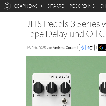
GEARNEWS
GITARRE
RECORDING
SY
JHS Pedals 3 Series 
Tape Delay und Oil C
19. Feb. 2025
von
Andreas Cordes
|
|