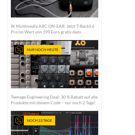
IK Multimedia ARC ON-EAR: Jetzt T-RackS 6
Pro im Wert von 199 Euro gratis dazu
NUR NOCH HEUTE
Teenage Engineering Deal: 30 % Rabatt auf alle
Produkte mit diesem Code – nur noch 2 Tage!
NOCH 23 TAGE