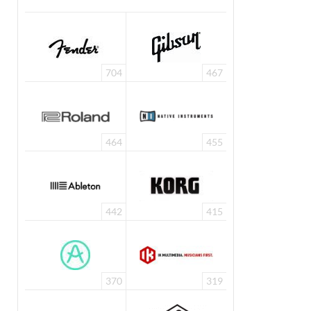
704
467
464
455
442
415
370
319