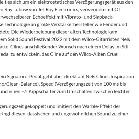
elt es sich um ein elektrostatisches Verzögerungsgerät aus den
on Ray Lubow von Tel-Ray Electronics, verwendete mit Öl
erwechselbaren Echoeffekt mit Vibrato- und Slapback-
se Technologie an große Verstärkerhersteller wie Fender und
dete. Die Wiederbelebung dieser alten Technologie kam
em Solid Sound Festival 2022 mit dem Wilco-Gitarristen Nels
hatte. Clines anschließender Wunsch nach einem Delay im Stil
Pedal zu entwickeln, das Cline auf den Wilco-Alben Cruel
ein Signature-Pedal, geht aber direkt auf Nels Clines Inspiration
cho/Clean-Balance), Speed (Verzögerungszeit von 100 ms bis
und einen +/- Kippschalter zum Umschalten zwischen leichter
gerungszeit gekoppelt und imitiert den Warble-Effekt der
bringt diesen klassischen und ungewöhnlichen Sound zu einer