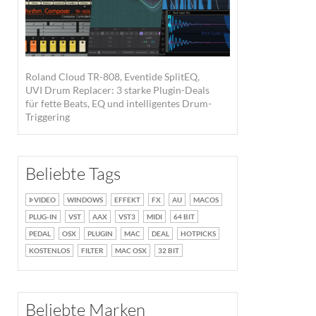
Roland Cloud TR-808, Eventide SplitEQ,
UVI Drum Replacer: 3 starke Plugin-Deals
für fette Beats, EQ und intelligentes Drum-
Triggering
Beliebte Tags
VIDEO
WINDOWS
EFFEKT
FX
AU
MACOS
PLUG-IN
VST
AAX
VST3
MIDI
64 BIT
PEDAL
OSX
PLUGIN
MAC
DEAL
HOTPICKS
KOSTENLOS
FILTER
MAC OSX
32 BIT
Beliebte Marken