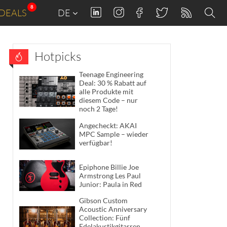
8
DEALS
DE
Hotpicks
Teenage Engineering
Deal: 30 % Rabatt auf
alle Produkte mit
diesem Code – nur
noch 2 Tage!
Angecheckt: AKAI
MPC Sample – wieder
verfügbar!
Epiphone Billie Joe
Armstrong Les Paul
Junior: Paula in Red
Gibson Custom
Acoustic Anniversary
Collection: Fünf
Edelakustikgitarren