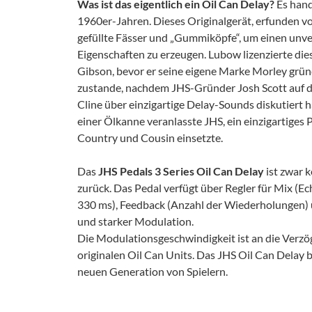
Was ist das eigentlich ein Oil Can Delay?
Es hand
1960er-Jahren. Dieses Originalgerät, erfunden v
gefüllte Fässer und „Gummiköpfe“, um einen unv
Eigenschaften zu erzeugen. Lubow lizenzierte die
Gibson, bevor er seine eigene Marke Morley grün
zustande, nachdem JHS-Gründer Josh Scott auf d
Cline über einzigartige Delay-Sounds diskutiert 
einer Ölkanne veranlasste JHS, ein einzigartiges 
Country und Cousin einsetzte.
Das
JHS Pedals 3 Series Oil Can Delay
ist zwar k
zurück. Das Pedal verfügt über Regler für Mix (E
330 ms), Feedback (Anzahl der Wiederholungen) 
und starker Modulation.
Die Modulationsgeschwindigkeit ist an die Verzö
originalen Oil Can Units. Das JHS Oil Can Delay 
neuen Generation von Spielern.