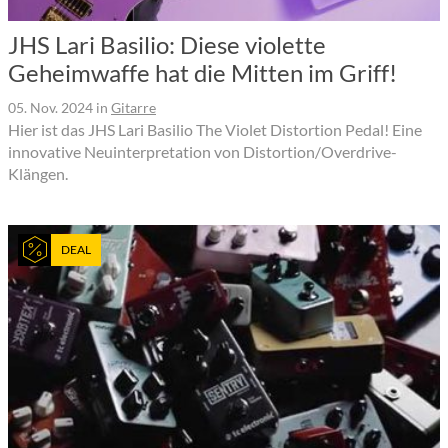
JHS Lari Basilio: Diese violette
Geheimwaffe hat die Mitten im Griff!
05. Nov. 2024
in
Gitarre
Hier ist das JHS Lari Basilio The Violet Distortion Pedal! Eine
innovative Neuinterpretation von Distortion/Overdrive-
Klängen.
DEAL