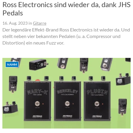
Ross Electronics sind wieder da, dank JHS
Pedals
16. Aug. 2023
in
Gitarre
Der legendäre Effekt-Brand Ross Electronics ist wieder da. Und
stellt neben vier bekannten Pedalen (u. a. Compressor und
Distortion) ein neues Fuzz vor.
NAMM