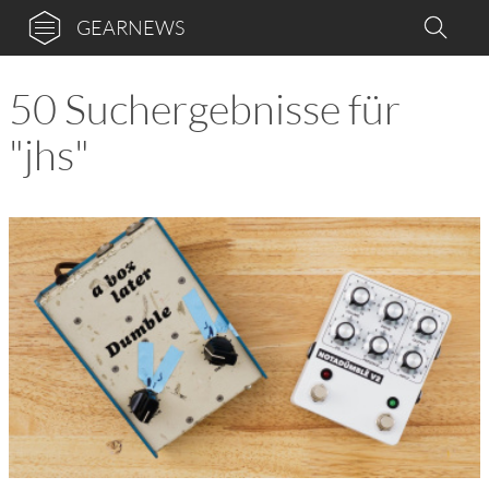
GEARNEWS
50 Suchergebnisse für
"jhs"