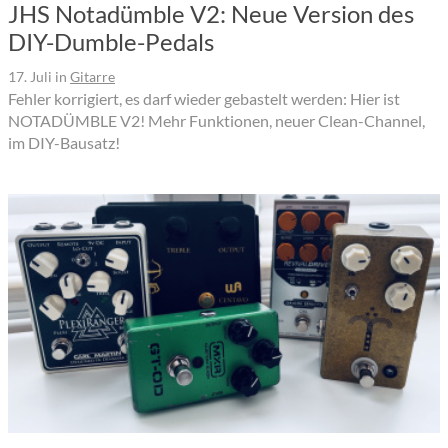
JHS Notadümble V2: Neue Version des
DIY-Dumble-Pedals
17. Juli
in
Gitarre
Fehler korrigiert, es darf wieder gebastelt werden: Hier ist
NOTADÜMBLE V2! Mehr Funktionen, neuer Clean-Channel,
im DIY-Bausatz!