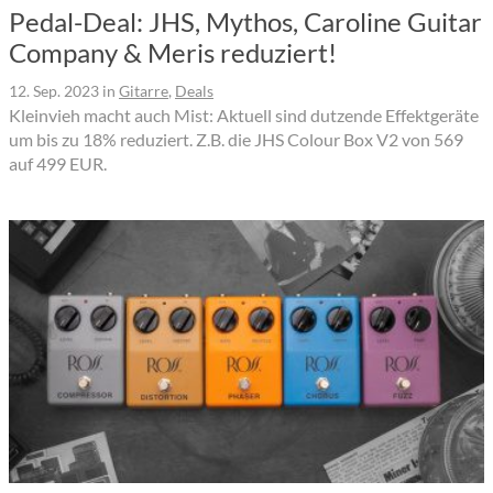
Pedal-Deal: JHS, Mythos, Caroline Guitar
Company & Meris reduziert!
12. Sep. 2023
in
Gitarre
,
Deals
Kleinvieh macht auch Mist: Aktuell sind dutzende Effektgeräte
um bis zu 18% reduziert. Z.B. die JHS Colour Box V2 von 569
auf 499 EUR.