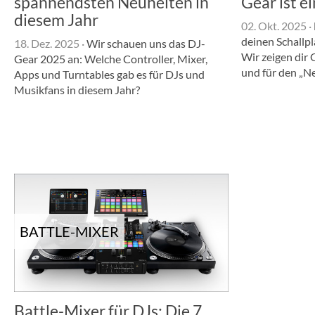
spannendsten Neuheiten in
Gear ist e
diesem Jahr
02. Okt. 2025
·
deinen Schallpl
18. Dez. 2025
·
Wir schauen uns das DJ-
Wir zeigen dir 
Gear 2025 an: Welche Controller, Mixer,
und für den „Ne
Apps und Turntables gab es für DJs und
Musikfans in diesem Jahr?
BATTLE-MIXER
Battle-Mixer für DJs: Die 7