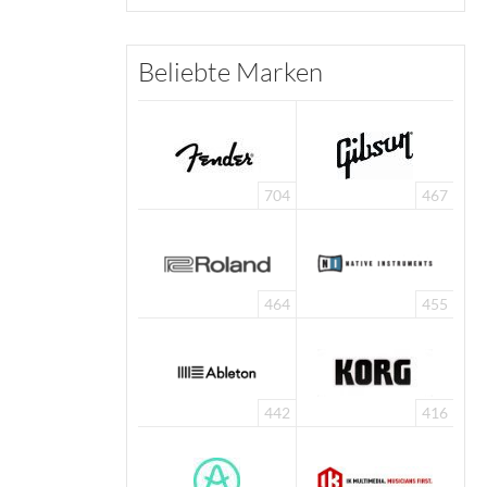
Beliebte Marken
704
467
464
455
442
416