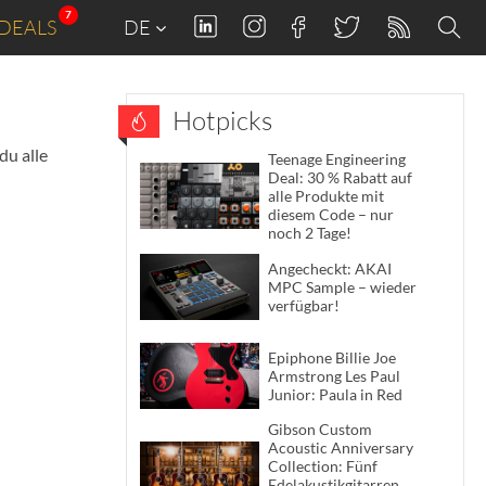
7
DEALS
DE
Hotpicks
du alle
Teenage Engineering
Deal: 30 % Rabatt auf
alle Produkte mit
diesem Code – nur
noch 2 Tage!
Angecheckt: AKAI
MPC Sample – wieder
verfügbar!
Epiphone Billie Joe
Armstrong Les Paul
Junior: Paula in Red
Gibson Custom
Acoustic Anniversary
Collection: Fünf
Edelakustikgitarren