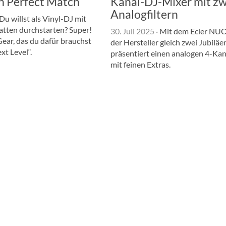
in Perfect Match
Kanal-DJ-Mixer mit zw
Analogfiltern
Du willst als Vinyl-DJ mit
atten durchstarten? Super!
30. Juli 2025
·
Mit dem Ecler NUO4
Gear, das du dafür brauchst
der Hersteller gleich zwei Jubilä
xt Level“.
präsentiert einen analogen 4-Ka
mit feinen Extras.