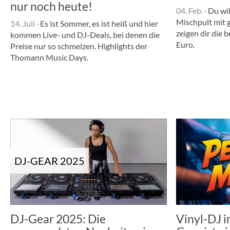
nur noch heute!
04. Feb.
·
Du wil
Mischpult mit 
14. Juli
·
Es ist Sommer, es ist heiß und hier
zeigen dir die 
kommen Live- und DJ-Deals, bei denen die
Euro.
Preise nur so schmelzen. Highlights der
Thomann Music Days.
DJ-GEAR 2025
DJ-Gear 2025: Die
Vinyl-DJ i