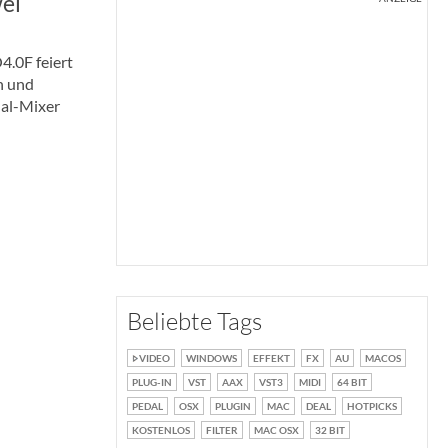
ei
.0F feiert
en und
nal-Mixer
Beliebte Tags
VIDEO
WINDOWS
EFFEKT
FX
AU
MACOS
PLUG-IN
VST
AAX
VST3
MIDI
64 BIT
PEDAL
OSX
PLUGIN
MAC
DEAL
HOTPICKS
KOSTENLOS
FILTER
MAC OSX
32 BIT