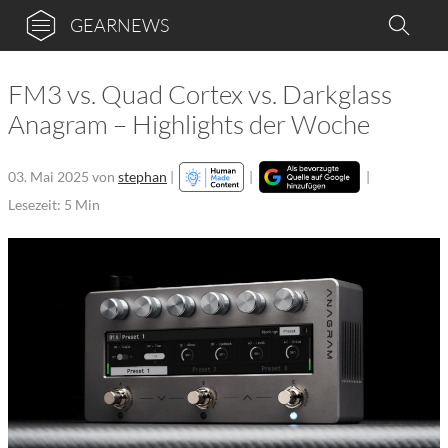
GEARNEWS
FM3 vs. Quad Cortex vs. Darkglass
Anagram – Highlights der Woche
03. Mai 2025
von
stephan
|
|
|
Lesezeit: 5 Min