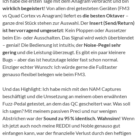
Ich habe die ersten Tage mit dem Anagram verbracht und bin
wirklich begeistert
! Von allen drei getesteten Geräten (FM3
vs Quad Cortex vs Anagram) liefert es
die besten Oktaver
–
ganze drei Stück stehen zur Auswahl. Der
Insert (Send/Return)
ist hervorragend umgesetzt
: Kein Ploppen oder Aussetzer
beim Ein- oder Ausschalten. Das Signal wird weich überblendet
– genial! Die Bedienung ist intuitiv, der
Noise-Pegel sehr
gering
und die Leistung überzeugt. Es gibt ein paar kleinere
Bugs – aber das ist heutzutage leider fast schon normal.
Einziger echter Wunsch: Ich würde gerne die Fußtaster
genauso flexibel belegen wie beim FM3.
Und das Highlight: Ich habe mich mit den NAM Captures
beschäftigt und die Umsetzung an meinem oben erwähnten
Fuzz-Pedal getestet, an dem das QC gescheitert war. Was soll
ich sagen? Mit meinem passiven Preci und nur wenigen
Abstrichen war der
Sound zu 95 % identisch. Wahnsinn!
Wenn
ich jetzt auch noch meine REDDI und Noble genauso gut
einfangen kann, war der finanzielle Verlust durch den heftigen