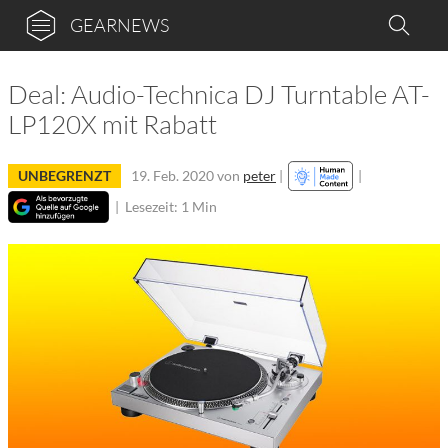
GEARNEWS
Deal: Audio-Technica DJ Turntable AT-
LP120X mit Rabatt
UNBEGRENZT
19. Feb. 2020
von
peter
|
|
|
Lesezeit: 1 Min