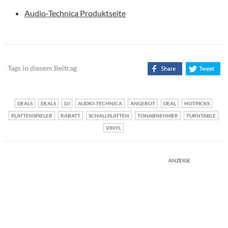
Audio-Technica Produktseite
Tags in diesem Beitrag
DEALS
DEALS
DJ
AUDIO-TECHNICA
ANGEBOT
DEAL
HOTPICKS
PLATTENSPIELER
RABATT
SCHALLPLATTEN
TONABNEHMER
TURNTABLE
VINYL
ANZEIGE