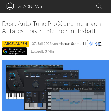
GEARNEWS
Deal: Auto-Tune Pro X und mehr von
Antares – bis zu 50 Prozent Rabatt!
ABGELAUFEN
07. Juli 2023
von
Marcus Schmahl
|
|
|
Lesezeit: 3 Min