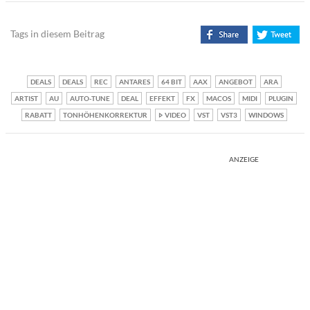
Tags in diesem Beitrag
DEALS
DEALS
REC
ANTARES
64 BIT
AAX
ANGEBOT
ARA
ARTIST
AU
AUTO-TUNE
DEAL
EFFEKT
FX
MACOS
MIDI
PLUGIN
RABATT
TONHÖHENKORREKTUR
VIDEO
VST
VST3
WINDOWS
ANZEIGE