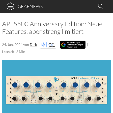
GEARNEWS
API 5500 Anniversary Edition: Neue
Features, aber streng limitiert
24. Jan. 2024
von
Dirk
|
|
|
Lesezeit: 2 Min