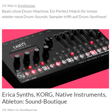
14. Mai
in
Synthesizer
Beats ohne Drum-Machine: Ein Perfect Match für immer
wieder neue Drum-Sounds. Sampler trifft auf Drum-Synthese!
Erica Synths, KORG, Native Instruments,
Ableton: Sound-Boutique
24. März
in
Synthesizer