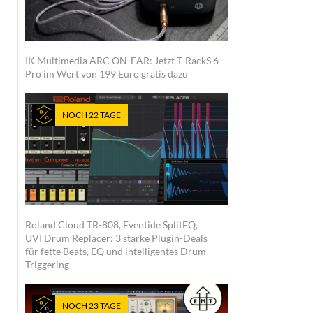
IK Multimedia ARC ON-EAR: Jetzt T-RackS 6
Pro im Wert von 199 Euro gratis dazu
NOCH 22 TAGE
Roland Cloud TR-808, Eventide SplitEQ,
UVI Drum Replacer: 3 starke Plugin-Deals
für fette Beats, EQ und intelligentes Drum-
Triggering
NOCH 23 TAGE