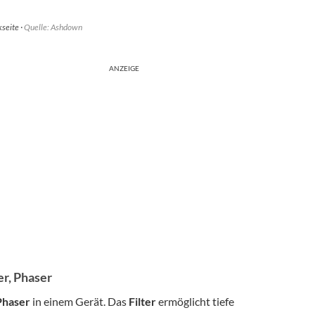
seite ·
Quelle: Ashdown
ANZEIGE
er, Phaser
 Phaser
in einem Gerät. Das
Filter
ermöglicht tiefe