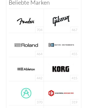
Beliebte Marken
704
467
464
455
442
415
370
319