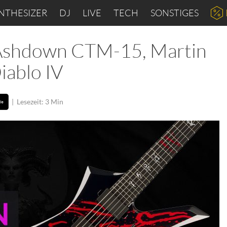
NTHESIZER
DJ
LIVE
TECH
SONSTIGES
 Ashdown CTM-15, Martin
iablo IV
|
Lesezeit: 3 Min