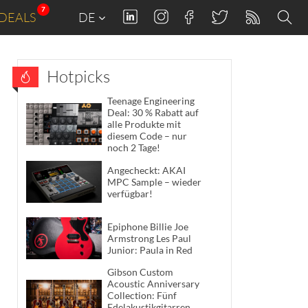
7
DEALS
DE
Hotpicks
Teenage Engineering
Deal: 30 % Rabatt auf
alle Produkte mit
diesem Code – nur
noch 2 Tage!
Angecheckt: AKAI
MPC Sample – wieder
verfügbar!
Epiphone Billie Joe
Armstrong Les Paul
Junior: Paula in Red
Gibson Custom
Acoustic Anniversary
Collection: Fünf
Edelakustikgitarren