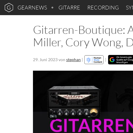
GEARNEWS
GITARRE
RECORDING
SY
Gitarren-Boutique:
Miller, Cory Wong, D
29. Juni 2023
von
stephan
|
|