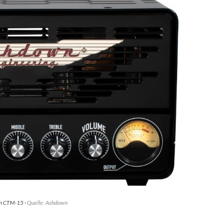
n CTM-15 ·
Quelle: Ashdown