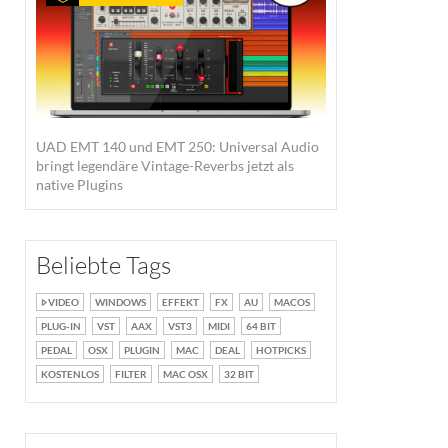
UAD EMT 140 und EMT 250: Universal Audio
bringt legendäre Vintage-Reverbs jetzt als
native Plugins
Beliebte Tags
VIDEO
WINDOWS
EFFEKT
FX
AU
MACOS
PLUG-IN
VST
AAX
VST3
MIDI
64 BIT
PEDAL
OSX
PLUGIN
MAC
DEAL
HOTPICKS
KOSTENLOS
FILTER
MAC OSX
32 BIT