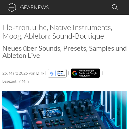
GEARNEWS
Elektron, u-he, Native Instruments,
Moog, Ableton: Sound-Boutique
Neues über Sounds, Presets, Samples und
Ableton Live
25. März 2025
von
Dirk
|
|
|
Lesezeit: 7 Min