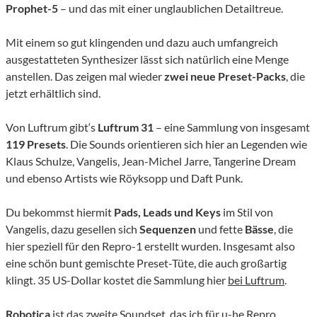
Prophet-5
– und das mit einer unglaublichen Detailtreue.
Mit einem so gut klingenden und dazu auch umfangreich
ausgestatteten Synthesizer lässt sich natürlich eine Menge
anstellen. Das zeigen mal wieder
zwei neue Preset-Packs
, die
jetzt erhältlich sind.
Von Luftrum gibt‘s
Luftrum 31
– eine Sammlung von insgesamt
119 Presets
. Die Sounds orientieren sich hier an Legenden wie
Klaus Schulze, Vangelis, Jean-Michel Jarre, Tangerine Dream
und ebenso Artists wie Röyksopp und Daft Punk.
Du bekommst hiermit
Pads, Leads
und
Keys
im Stil von
Vangelis, dazu gesellen sich
Sequenzen
und fette
Bässe
, die
hier speziell für den Repro-1 erstellt wurden. Insgesamt also
eine schön bunt gemischte Preset-Tüte, die auch großartig
klingt. 35 US-Dollar kostet die Sammlung hier
bei Luftrum
.
Robotica
ist das zweite Soundset, das ich für u-he Repro