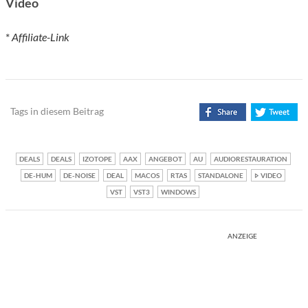
Video
*
Affiliate-Link
Tags in diesem Beitrag
DEALS
DEALS
IZOTOPE
AAX
ANGEBOT
AU
AUDIORESTAURATION
DE-HUM
DE-NOISE
DEAL
MACOS
RTAS
STANDALONE
VIDEO
VST
VST3
WINDOWS
ANZEIGE