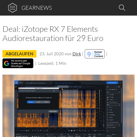
GEARNEWS
Deal: iZotope RX 7 Elements
Audiorestauration für 29 Euro
ABGELAUFEN
23. Juli 2020
von
Dirk
|
|
|
Lesezeit: 1 Min