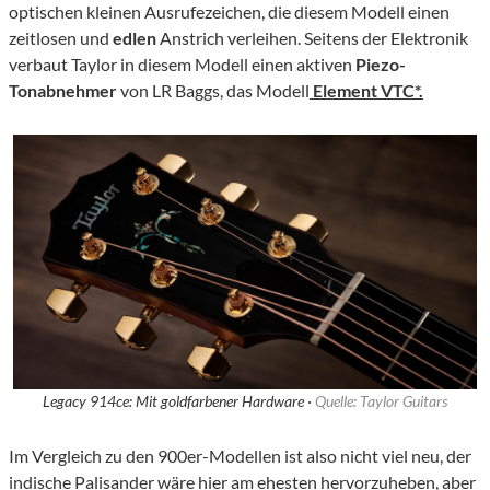
optischen kleinen Ausrufezeichen, die diesem Modell einen
zeitlosen und
edlen
Anstrich verleihen. Seitens der Elektronik
verbaut Taylor in diesem Modell einen aktiven
Piezo-
Tonabnehmer
von LR Baggs, das Modell
Element VTC*.
Legacy 914ce: Mit goldfarbener Hardware ·
Quelle: Taylor Guitars
Im Vergleich zu den 900er-Modellen ist also nicht viel neu, der
indische Palisander wäre hier am ehesten hervorzuheben, aber