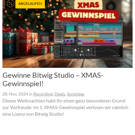
ABGELAUFEN
Gewinne Bitwig Studio – XMAS-
Gewinnspiel!
28. Nov. 2024
in
Recording
,
Deals
,
Sonstiges
Dieses Weihnachten habt ihr einen ganz besonderen Grund
zur Vorfreude: Im 1. XMAS-Gewinnspiel verlosen wir nämlich
eine Lizenz von Bitwig Studio!