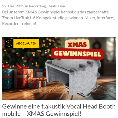
22. Dez. 2025
in
Recording
,
Deals
,
Live
Bei unserem XMAS Gewinnspiel kannst du das zauberhafte
Zoom LiveTrak L-6 Kompaktstudio gewinnen. Mixer, Interface,
Recorder in einem!
ABGELAUFEN
Gewinne eine t.akustik Vocal Head Booth
mobile – XMAS Gewinnspiel!