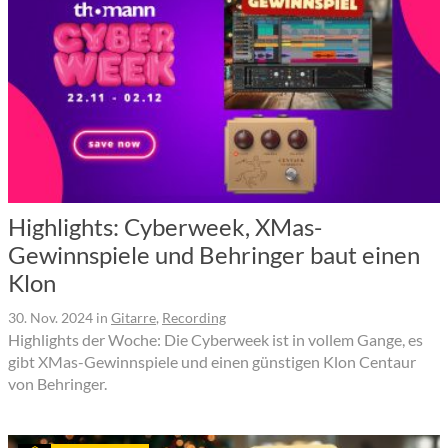
Highlights: Cyberweek, XMas-
Gewinnspiele und Behringer baut einen
Klon
30. Nov. 2024
in
Gitarre
,
Recording
Highlights der Woche: Die Cyberweek ist in vollem Gange, es
gibt XMas-Gewinnspiele und einen günstigen Klon Centaur
von Behringer.