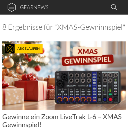
GEARNEWS
8 Ergebnisse für "XMAS-Gewninnspiel"
ABGELAUFEN
Gewinne ein Zoom LiveTrak L-6 – XMAS
Gewinnspiel!