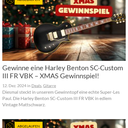
Gewinne eine Harley Benton SC-Custom
III FR VBK – XMAS Gewinnspiel!
12. Dez. 2024
in
Deals
,
Gitarre
Diesmal steckt in unserem Gewinntopf eine echte Super-Les
Paul. Die Harley Benton SC-Custom III FR VBK in edlem
Vintage Mattschwarz.
ABGELAUFEN