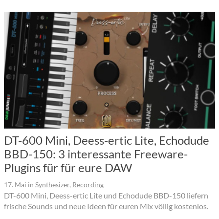
DT-600 Mini, Deess-ertic Lite, Echodude
BBD-150: 3 interessante Freeware-
Plugins für für eure DAW
17. Mai
in
Synthesizer
,
Recording
DT-600 Mini, Deess-ertic Lite und Echodude BBD-150 liefern
frische Sounds und neue Ideen für euren Mix völlig kostenlos.