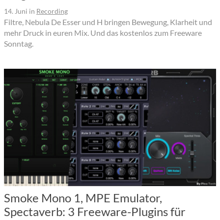
14. Juni
in
Recording
Filtre, Nebula De Esser und H bringen Bewegung, Klarheit und
mehr Druck in euren Mix. Und das kostenlos zum Freeware
Sonntag.
Smoke Mono 1, MPE Emulator,
Spectaverb: 3 Freeware-Plugins für