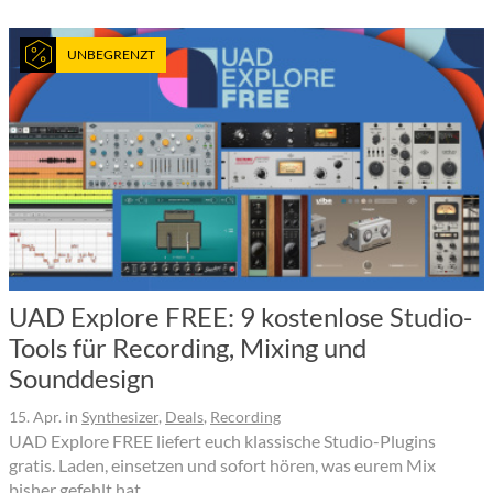
UNBEGRENZT
UAD Explore FREE: 9 kostenlose Studio-
Tools für Recording, Mixing und
Sounddesign
15. Apr.
in
Synthesizer
,
Deals
,
Recording
UAD Explore FREE liefert euch klassische Studio-Plugins
gratis. Laden, einsetzen und sofort hören, was eurem Mix
bisher gefehlt hat.