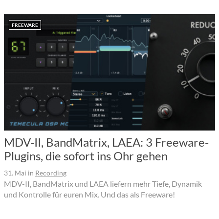
FREEWARE
MDV-II, BandMatrix, LAEA: 3 Freeware-
Plugins, die sofort ins Ohr gehen
31. Mai
in
Recording
MDV-II, BandMatrix und LAEA liefern mehr Tiefe, Dynamik
und Kontrolle für euren Mix. Und das als Freeware!