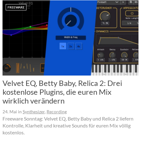
FREEWARE
Velvet EQ, Betty Baby, Relica 2: Drei
kostenlose Plugins, die euren Mix
wirklich verändern
24. Mai
in
Synthesizer
,
Recording
Freeware Sonntag: Velvet EQ, Betty Baby und Relica 2 liefern
Kontrolle, Klarheit und kreative Sounds für euren Mix völlig
kostenlos.