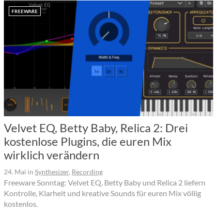
FREEWARE
Velvet EQ, Betty Baby, Relica 2: Drei
kostenlose Plugins, die euren Mix
wirklich verändern
24. Mai
in
Synthesizer
,
Recording
Freeware Sonntag: Velvet EQ, Betty Baby und Relica 2 liefern
Kontrolle, Klarheit und kreative Sounds für euren Mix völlig
kostenlos.