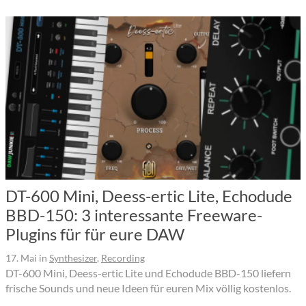
DT-600 Mini, Deess-ertic Lite, Echodude
BBD-150: 3 interessante Freeware-
Plugins für für eure DAW
17. Mai
in
Synthesizer
,
Recording
DT-600 Mini, Deess-ertic Lite und Echodude BBD-150 liefern
frische Sounds und neue Ideen für euren Mix völlig kostenlos.