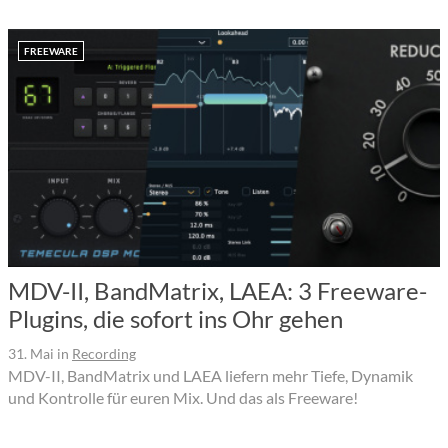
FREEWARE
MDV-II, BandMatrix, LAEA: 3 Freeware-
Plugins, die sofort ins Ohr gehen
31. Mai
in
Recording
MDV-II, BandMatrix und LAEA liefern mehr Tiefe, Dynamik
und Kontrolle für euren Mix. Und das als Freeware!