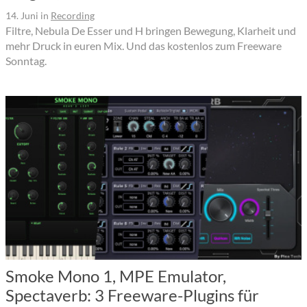
14. Juni
in
Recording
Filtre, Nebula De Esser und H bringen Bewegung, Klarheit und
mehr Druck in euren Mix. Und das kostenlos zum Freeware
Sonntag.
Smoke Mono 1, MPE Emulator,
Spectaverb: 3 Freeware-Plugins für