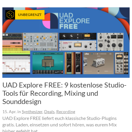
UNBEGRENZT
UAD Explore FREE: 9 kostenlose Studio-
Tools für Recording, Mixing und
Sounddesign
15. Apr.
in
Synthesizer
,
Deals
,
Recording
UAD Explore FREE liefert euch klassische Studio-Plugins
gratis. Laden, einsetzen und sofort hören, was eurem Mix
bisher gefehlt hat.