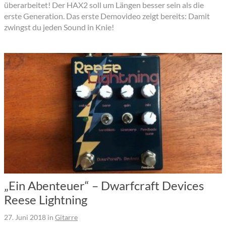
überarbeitet! Der HAX2 soll um Längen besser sein als die
erste Generation. Das erste Demovideo zeigt bereits: Damit
zwingst du jeden Sound in Knie!
„Ein Abenteuer“ – Dwarfcraft Devices
Reese Lightning
27. Juni 2018
in
Gitarre