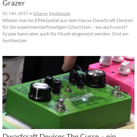
Grazer
02. Okt. 2017
in
Gitarre
,
Synthesizer
Wieder mal ein Effektpedal aus dem Hause Dwarfcraft Devices
für die experimentierfreudigen Gitarristen – wo auch sonst?
Grazer kann aber auch für Musik eingesetzt werden. Und am
Synthesizer.
Dwarfcraft Devices The Curse – ein