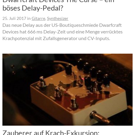
böses Delay-Pedal?
25. Juli 2017
in
Gitarre
,
Synthesizer
Das neue Delay aus der US-Boutiqueschmiede Dwarfcraft
Devices hat 666 ms Delay-Zeit und eine Menge verrücktes
Krachpotenzial mit Zufallsgenerator und CV-Inputs.
Zauberer auf Krach-Exkursion: