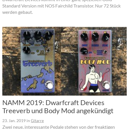
Standard Version mit NOS Fairchild Transistor. Nur 72 Stück
werden gebaut.
NAMM 2019: Dwarfcraft Devices
Treeverb und Body Mod angekündigt
23. Jan. 2019
in
Gitarre
Zwei neue, interessante Pedale stehen von der freaktigen