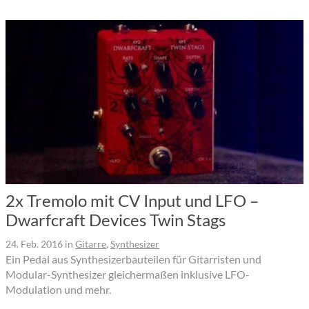
2x Tremolo mit CV Input und LFO –
Dwarfcraft Devices Twin Stags
24. Feb. 2016
in
Gitarre
,
Synthesizer
Ein Pedal aus Synthesizerbauteilen für Gitarristen und
Modular-Synthesizer gleichermaßen inklusive LFO-
Modulation und mehr.