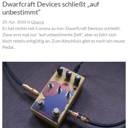
Dwarfcraft Devices schließt „auf
unbestimmt“
20. Apr. 2020
in
Gitarre
Es hat nichts mit Corona zu tun: Dwarfcraft Devices schließt.
Zwar erst mal nur "auf unbestimmte Zeit", aber es hört sich
doch relativ entgültig an. Zum Abschluss gibt es noch ein neues
Pedal.