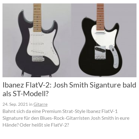
Ibanez FlatV-2: Josh Smith Siganture bald
als ST-Modell?
24. Sep. 2021
in
Gitarre
Bahnt sich da eine Premium Strat-Style Ibanez FlatV-1
Signature für den Blues-Rock-Gitarristen Josh Smith in eure
Hände? Oder heißt sie FlatV-2?